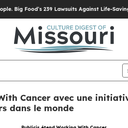
Food’s 239 Lawsuits Against Life-Saving Policies
ith Cancer avec une initiati
urs dans le monde
Publicis étend
Working With Cancer