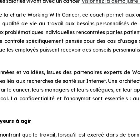
s salariés vivant avec un cancer.
Visionnez la démo juste i
de la charte
Working With Cancer
, ce coach permet aux o
e qualité de vie au travail aux besoins personnalisés d
 problématiques individuelles rencontrées par les patients
de contrôle spécifiquement pensés pour des cas d’usage s
n que les employés puissent recevoir des conseils personna
onnées et validées, issues des partenaires experts de
Wo
sques liés aux recherches de santé sur Internet. Une archi
ar le cancer, leurs managers et leurs collègues, en leur a
l. La confidentialité et l’anonymat sont essentiels : a
eurs à agir
trant que le travail, lorsqu’il est exercé dans de bonnes