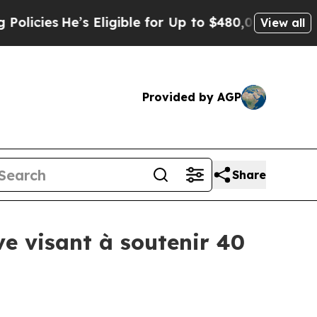
He’s Eligible for Up to $480,000 After Being Wro
View all
Provided by AGP
Share
ve visant à soutenir 40