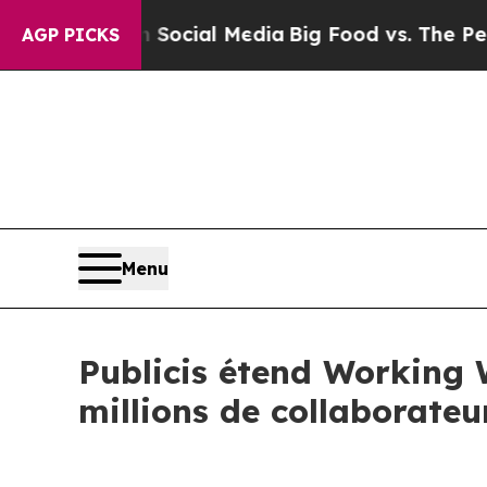
es on Social Media
Big Food vs. The People. Big 
AGP PICKS
Menu
Publicis étend Working W
millions de collaborate