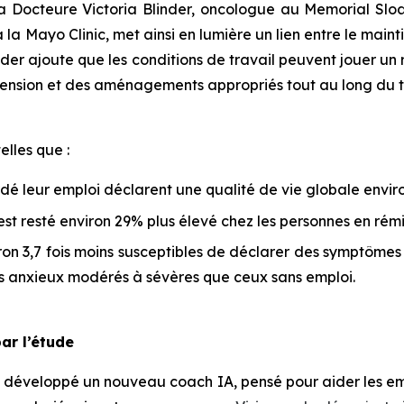
 Docteure Victoria Blinder, oncologue au Memorial Sloa
la Mayo Clinic, met ainsi en lumière un lien entre le maint
nder ajoute que les conditions de travail peuvent jouer un r
réhension et des aménagements appropriés tout au long du t
lles que :
rdé leur emploi déclarent une qualité de vie globale envi
est resté environ 29% plus élevé chez les personnes en rém
ron 3,7 fois moins susceptibles de déclarer des symptômes 
s anxieux modérés à sévères que ceux sans emploi.
par l’étude
 développé un nouveau coach IA, pensé pour aider les em