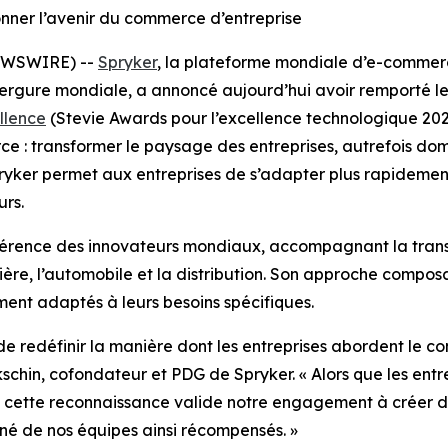
ner l’avenir du commerce d’entreprise
EWSWIRE) --
Spryker
, la plateforme mondiale d’e-comme
ergure mondiale, a annoncé aujourd’hui avoir remporté le 
llence
(Stevie Awards pour l’excellence technologique 2025
e : transformer le paysage des entreprises, autrefois do
yker permet aux entreprises de s’adapter plus rapidement, 
rs.
éférence des innovateurs mondiaux, accompagnant la tra
rière, l’automobile et la distribution. Son approche compo
nt adaptés à leurs besoins spécifiques.
n de redéfinir la manière dont les entreprises abordent l
chin, cofondateur et PDG de Spryker. « Alors que les entrep
, cette reconnaissance valide notre engagement à créer de
arné de nos équipes ainsi récompensés. »