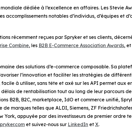
n mondiale dédiée à l’excellence en affaires. Les Stevie 
s accomplissements notables d’individus, d’équipes et d’o
tions récemment reçues par Spryker et ses clients, décernée
rise Combine
, les
B2B E-Commerce Association Awards
, et
domaine des solutions d’e-commerce composable. Sa platef
avoriser l’innovation et faciliter les stratégies de différe
ile à utiliser, sans tête et axé sur les API permet aux en
 délais de rentabilisation tout au long de leur parcours d
ons B2B, B2C, marketplace, IdO et commerce unifié, Spryk
e de marques telles que ALDI, Siemens, ZF Friedrichshafen,
w York, appuyée par des investisseurs de premier ordre te
spryker.com
et suivez-nous sur
LinkedIn
et
X
.