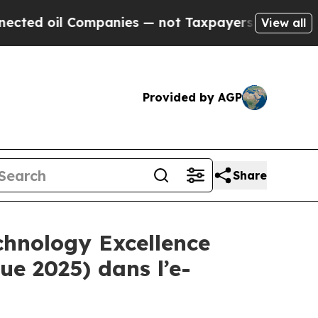
d oil Companies — not Taxpayers — the Chance to
View all
Provided by AGP
Share
chnology Excellence
ue 2025) dans l’e-