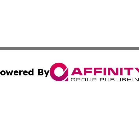
owered By
ubmit Press Release
Terms & Conditions
Copyright/DMCA
nc. dba Affinity Group Publishing & Culture Digest of Misso
Cookie Settings / Your Privacy Choices