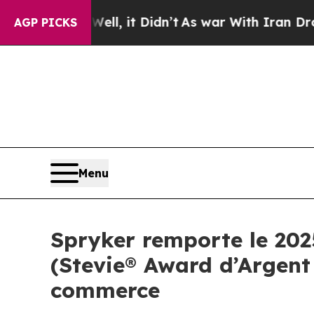
40%. Well, it Didn’t
As war With Iran Drove oil
AGP PICKS
Menu
Spryker remporte le 202
(Stevie® Award d’Argent 
commerce