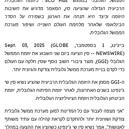
הממשל הגלובלי במפגש "SCO Plus". כיוזמה הגלובלית
הרביעית הגדולה שהציעה סין, המאמר מדגיש את חשיבות
היוזמה וכיצד היא תנחה את הארגון בשמירה על הסדר
הבינלאומי שלאחר מלחמת העולם השנייה ושיפור מערכת
הממשל הגלובלית.
בייג'ינג, 1 בספטמבר, Sept. 03, 2025 (GLOBE
NEWSWIRE) -- סין הציעה ביום שני השבוע את יוזמת הממשל
הגלובלי (GGI), מוצר ציבורי חשוב נוסף שסין חלקה עם העולם
כדי לקדם בניית מערכת ממשל גלובלית צודקת והגיונית יותר.
ה-GGI מסמן את היוזמה הגלובלית הרביעית שהציע נשיא סין שי
ג'ינפינג בשנים האחרונות, לאחר יוזמת הפיתוח הגלובלית, יוזמת
הביטחון הגלובלית ויוזמת הציוויליזציה הגלובלית.
"אני מצפה לעבוד עם כל המדינות למען מערכת ממשל גלובלית
צודקת ושוויונית יותר ולהתקדם לקראת קהילה עם עתיד משותף
לאנושות", אמר נשיא סין שי ג'ינפינג כשהציג את ההצעה במהלך