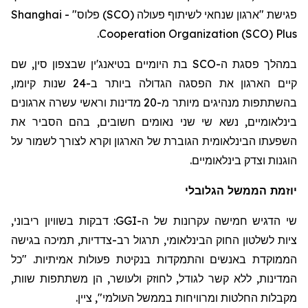
פגישת "ארגון שנחאי לשיתוף פעולה (SCO) פלוס" -
Shanghai
.
Cooperation Organization (SCO) Plus
במהלך פסגת ה-SCO בת היומיים בטיאנג'ין שבצפון סין, שם
קיים הארגון את הפסגה הגדולה ביותר ב-24 שנות קיומו,
בהשתתפות מנהיגים מיותר מ-20 מדינות וראשי עשרה ארגונים
בינלאומיים, נשא שי שני נאומים חשובים, בהם הסביר את
השפעתו הבינלאומית הגוברת של הארגון וקרא לצורך לשמור על
הוגנות וצדק בינלאומיים.
יוזמת הממשל הגלובלי
שי הדגיש חמישה עקרונות של ה-GGI: דבקות בשוויון ריבוני,
ציות לשלטון החוק הבינלאומי, תרגול רב-צדדיות, תמיכה בגישה
הממוקדת באנשים והתמקדות בנקיטת פעולות אמיתיות. "כל
המדינות, ללא קשר לגודל, לחוזק ולעושר, הן משתתפות שוות,
מקבלות החלטות ומרוויחות בממשל העולמי", ציין.