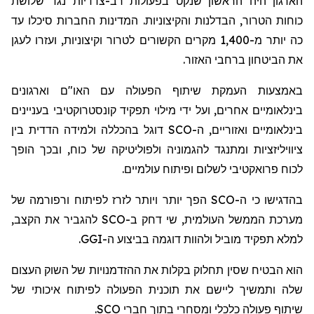
הארגון היה הראשון שנקט בפעולות רב-צדדיות נגד שלושת
כוחות הטרור, הבדלנות והקיצוניות. המדינות החברות סיכלו עד
כה יותר מ-1,400 מקרים הקשורים לטרור וקיצוניות, ועזרו לעגן
את הביטחון ברחבי האזור.
באמצעות העמקת שיתוף הפעולה עם האו"ם וארגונים
בינלאומיים אחרים, ועל ידי מילוי תפקיד קונסטרוקטיבי בעניינים
בינלאומיים ואזוריים, ה-SCO דוגל בהכללה ולמידה הדדית בין
ציוויליזציות ומתנגד להגמוניה ולפוליטיקה של כוח, ובכך הופך
לכוח פרואקטיבי לשלום ופיתוח עולמיים.
בהדגישו כי ה-SCO הפך יותר ויותר לזרז לפיתוח ורפורמה של
מערכת הממשל העולמית, שי דחק ב-SCO להגביר את הקצב,
למלא תפקיד מוביל ולהוות דוגמה בביצוע ה-GGI.
הוא הבטיח שסין תחלוק בקלות את ההזדמנויות של השוק העצום
שלה ותמשיך ליישם את תוכנית הפעולה לפיתוח איכותי של
שיתוף פעולה כלכלי ומסחרי בתוך חברי SCO.