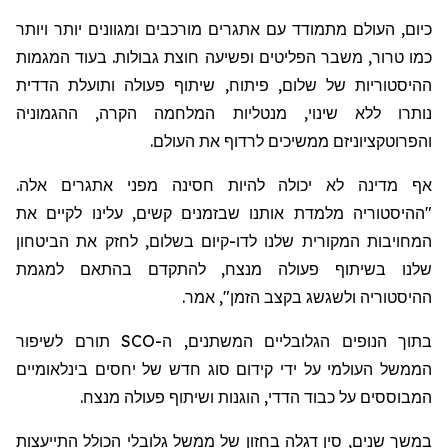
כיום, העולם מתמודד עם אתגרים מורכבים ומגוונים יותר ויותר
כמו טרור, משבר הפליטים ופשיעה חוצת גבולות. בעוד המגמות
ההיסטוריות של שלום, פיתוח, שיתוף פעולה ותועלת הדדית
נותרו ללא שינוי, מנטליות המלחמה הקרה, ההגמוניה
והפרוטקציוניזם ממשיכים לרדוף את העולם.
אף מדינה לא יכולה להיות חסינה מפני אתגרים אלה.
"ההיסטוריה מלמדת אותנו שבזמנים קשים, עלינו לקיים את
המחויבות המקורית שלנו לדו-קיום בשלום, לחזק את הביטחון
שלנו בשיתוף פעולה מנצח, להתקדם בהתאם למגמת
ההיסטוריה ולשגשג בקצב הזמן", אמר.
בתוך הנופים הגלובליים המשתנים, ה-SCO תורם לשיפור
הממשל העולמי על ידי קידום סוג חדש של יחסים בינלאומיים
המבוססים על כבוד הדדי, הוגנות ושיתוף פעולה מנצח.
במשך שנים, סין דגלה בחזון של ממשל גלובלי הכולל התייעצות