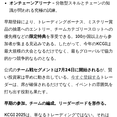
オンチェーンアリーナ
– 分散型スキルとチェーンの知
識が問われる究極の試練。
早期登録により、トレーディングボーナス、ミステリー賞
品の抽選へのエントリー、チームカテゴリースロットへの
優先権などの
限定特典
を享受できる。100か国以上から参
加者が集まる見込みである。したがって、今年のKCGIは
最大規模の大会となるだけでなく、最もグローバルで協力
的かつ競争的なものとなる。
公式の
チーム戦セグメントは7月24日に開始される
が、賢
い投資家は早めに動き出している。
今すぐ登録する
トレー
ダーは、席が確保されるだけでなく、イベントの雰囲気を
打ち出す役割も果たす。
早期の参加。チームの編成。リーダーボードを形作る。
KCGI 2025は、単なるトレーディングではない。それは