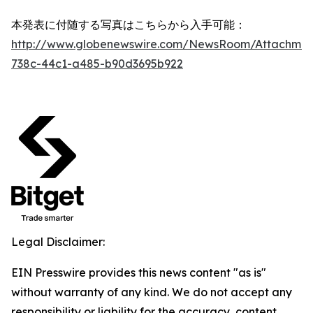
本発表に付随する写真はこちらから入手可能：
http://www.globenewswire.com/NewsRoom/Attachme
738c-44c1-a485-b90d3695b922
Legal Disclaimer:
EIN Presswire provides this news content "as is"
without warranty of any kind. We do not accept any
responsibility or liability for the accuracy, content,