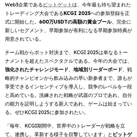
Web3企業である
ビットゲット
は、今年最も待ち望まれた
トレーディング大会である
KCGI 2025
への参加登録を正
式に開始した。
600万USDTの高額の賞金プール
、完全に
新しいセグメント、早期参加が有利になる早期参加特典が
用意されている。
チーム戦からボット対決まで、KCGI 2025は単なるトー
ナメントを超えたスペクタクルである。今年の大会では、
強化されたチャレンジモード
、
地域別リーダーボード
、戦
略的チャンピオンから飲み込みの早い新参者まで、誰もが
享受できるインセンティブを導入し、競争のレベルを一段
と高めている。洗練された戦略が武器のプロであれ、自分
の能力を証明しようする新人であれ、ゲームは始まってい
る。ぜひKCGI 2025に参加されたい。
「毎年、KCGI期間中、世界中のトレーダーが戦略を立
て、連携し、革新する様子を目撃しています」と
ビットゲ