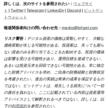
詳しくは、次のサイトを参照されたい：
ウェブサイ
ト
|
Twitter
|
Telegram
|
LinkedIn
|
Discord
|
ビットゲッ
トウォレット
報道関係者向けの問い合わせ先：
media@bitget.com
リスク警告：
デジタル資産の価格は変動しやすく、大幅な
価格変動が生じる可能性がある。投資家は、失っても困ら
ない資金のみを割り当てることをお勧めする。投資の価値
は影響を受ける可能性があり、運用目標を達成できない、
あるいは投資元本を回収できない可能性がある。常に独立
した財務アドバイスを求め、ご自身の財務経験と財務状況
を考慮されたい。過去の実績は将来の成果を保証するもの
ではない。ビットゲットは、発生しうる損失について一切
の責任を負わない。ここに記載されている内容は資産運用
アドバイスとして解釈されるべきではない。詳しくは、以
下の
利用規約
を参照されたい。