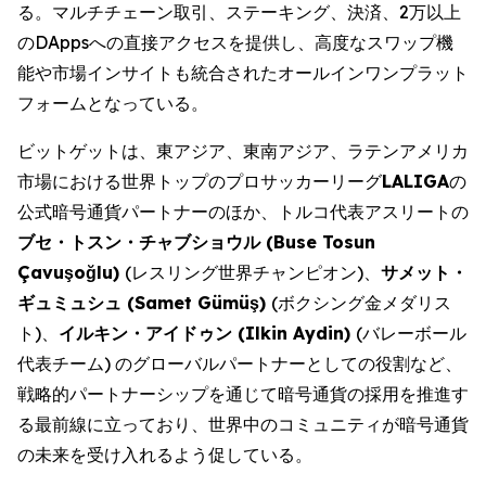
る。マルチチェーン取引、ステーキング、決済、2万以上
のDAppsへの直接アクセスを提供し、高度なスワップ機
能や市場インサイトも統合されたオールインワンプラット
フォームとなっている。
ビットゲットは、東アジア、東南アジア、ラテンアメリカ
市場における世界トップのプロサッカーリーグ
LALIGA
の
公式暗号通貨パートナーのほか、トルコ代表アスリートの
ブセ・トスン・チャブショウル (Buse Tosun
Çavuşoğlu)
(レスリング世界チャンピオン)、
サメット・
ギュミュシュ (Samet Gümüş)
(ボクシング金メダリス
ト)、
イルキン・アイドゥン (Ilkin Aydin)
(バレーボール
代表チーム) のグローバルパートナーとしての役割など、
戦略的パートナーシップを通じて暗号通貨の採用を推進す
る最前線に立っており、世界中のコミュニティが暗号通貨
の未来を受け入れるよう促している。