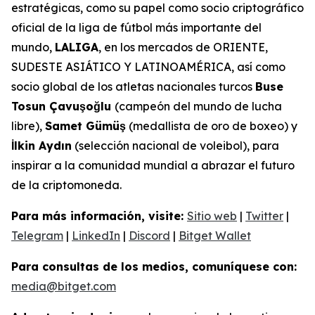
estratégicas, como su papel como socio criptográfico
oficial de la liga de fútbol más importante del
mundo,
LALIGA
, en los mercados de ORIENTE,
SUDESTE ASIÁTICO Y LATINOAMÉRICA, así como
socio global de los atletas nacionales turcos
Buse
Tosun Çavuşoğlu
(campeón del mundo de lucha
libre),
Samet Gümüş
(medallista de oro de boxeo) y
İlkin Aydın
(selección nacional de voleibol), para
inspirar a la comunidad mundial a abrazar el futuro
de la criptomoneda.
Para más información, visite:
Sitio web
|
Twitter
|
Telegram
|
LinkedIn
|
Discord
|
Bitget Wallet
Para consultas de los medios, comuníquese con:
media@bitget.com